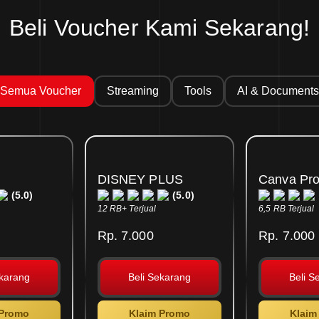
Beli Voucher Kami Sekarang!
Semua Voucher
Streaming
Tools
AI & Documents
DISNEY PLUS
Canva Pr
(5.0)
(5.0)
12 RB+ Terjual
6,5 RB Terjual
Rp. 7.000
Rp. 7.000
ekarang
Beli Sekarang
Beli S
 Promo
Klaim Promo
Klaim