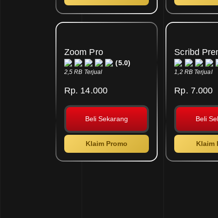
Zoom Pro
Scribd Pr
(5.0)
2,5 RB Terjual
1,2 RB Terjual
Rp. 14.000
Rp. 7.000
Beli Sekarang
Beli S
Klaim Promo
Klaim