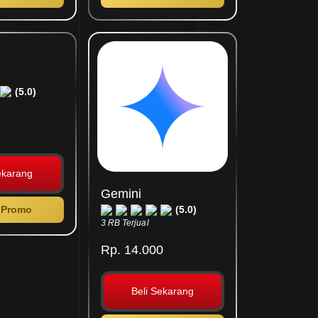
(5.0)
ekarang
Gemini
 Promo
(5.0)
3 RB Terjual
Rp. 14.000
Beli Sekarang