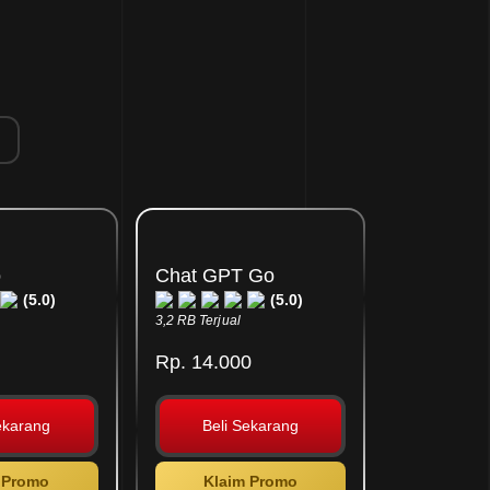
o
Chat GPT Go
(5.0)
(5.0)
3,2 RB Terjual
Rp. 14.000
ekarang
Beli Sekarang
 Promo
Klaim Promo