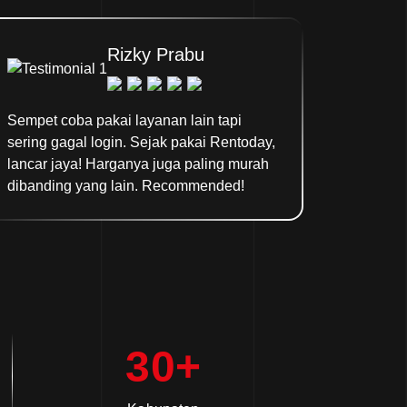
Rizky Prabu
Sempet coba pakai layanan lain tapi
Awalnya
sering gagal login. Sejak pakai Rentoday,
banget, 
lancar jaya! Harganya juga paling murah
Bisa non
dibanding yang lain. Recommended!
bulanan
butuh s
30+