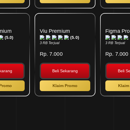
emium
Viu Premium
Figma Pro
(5.0)
(5.0)
3 RB Terjual
3 RB Terjual
Rp. 7.000
Rp. 7.000
ekarang
Beli Sekarang
Beli S
 Promo
Klaim Promo
Klaim