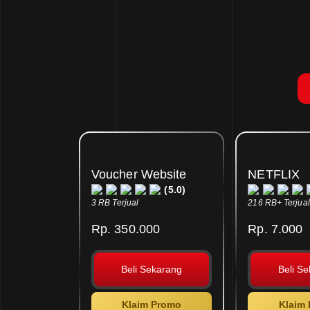
Voucher Website
NETFLIX
(5.0)
3 RB Terjual
216 RB+ Terjual
Rp. 350.000
Rp. 7.000
Beli Sekarang
Beli S
Klaim Promo
Klaim